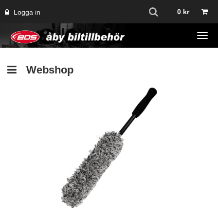
0
kr
Logga in
Tog
navi
Webshop