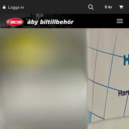
0
kr
Logga in
Tog
navi