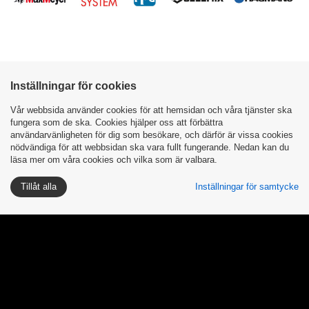
VOLYMER OCH VARIANTER
Inställningar för cookies
Vår webbsida använder cookies för att hemsidan och våra tjänster ska
Vi har utrustning som gör det möjligt för oss att
fungera som de ska. Cookies hjälper oss att förbättra
användarvänligheten för dig som besökare, och därför är vissa cookies
blanda färg i flera volymer och varianter. Färgen går
nödvändiga för att webbsidan ska vara fullt fungerande. Nedan kan du
till exempel att få i volymer som 1 dl, 1 L, 3 L och 5
läsa mer om våra cookies och vilka som är valbara.
L. Det går även att få den som sprayfärg. Kontakta
Tillåt alla
Inställningar för samtycke
oss för pris och eventuell leveranstid om större
volymer önskas. Vi har dessutom olika tillbehör och
snabba leveranser på artiklar som inte finns hemma
i lager.