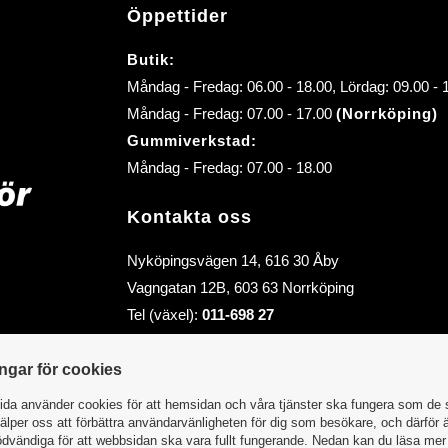
Öppettider
Butik:
Måndag - Fredag: 06.00 - 18.00, Lördag: 09.00 -
Måndag - Fredag: 07.00 - 17.00
(Norrköping)
Gummiverkstad:
Måndag - Fredag: 07.00 - 18.00
Kontakta oss
Nyköpingsvägen 14, 616 30 Åby
Vagngatan 12B, 603 63 Norrköping
Tel (växel):
011-698 27
E-post (order):
order@abybiltillbehor.se
E-post:
info@abybiltillbehor.se
ingar för cookies
da använder cookies för att hemsidan och våra tjänster ska fungera som de 
älper oss att förbättra användarvänligheten för dig som besökare, och därför 
dvändiga för att webbsidan ska vara fullt fungerande. Nedan kan du läsa me