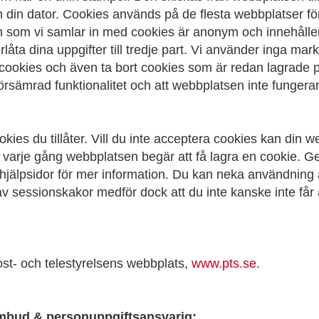
 din dator. Cookies används på de flesta webbplatser fö
en som vi samlar in med cookies är anonym och innehåll
erlåta dina uppgifter till tredje part. Vi använder inga 
 cookies och även ta bort cookies som är redan lagrade p
 försämrad funktionalitet och att webbplatsen inte fungera
okies du tillåter. Vill du inte acceptera cookies kan din w
ras varje gång webbplatsen begär att få lagra en cookie.
jälpsidor för mer information. Du kan neka användning a
 sessionskakor medför dock att du inte kanske inte får åt
ost- och telestyrelsens webbplats,
www.pts.se
.
ombud & personuppgiftsansvarig: