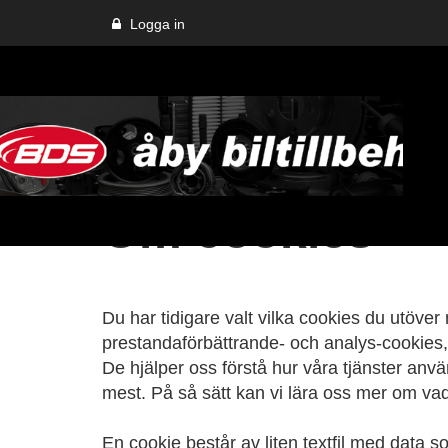
Logga in
Om cookies
Du har tidigare valt vilka cookies du utöv
prestandaförbättrande- och analys-cookies, 
De hjälper oss förstå hur våra tjänster anv
mest. På så sätt kan vi lära oss mer om vad
En cookie består av liten textfil med data 