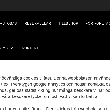
AUTOBAS
RESERVDELAR
TILLBEHÖR
FÖR FÖRETA
OM OSS
KONTAKT
er nödvändiga cookies tillåter. Denna webbplatsen använ
t.ex. i verktygen google analytics och hotjar, kontakta o
änds, ger oss statistik kring hur många besökare vi har o
 våra besökare tycker om och vad vi kan förbättra.
som har en unik stämpel. Den skickas från webbplatsen ti