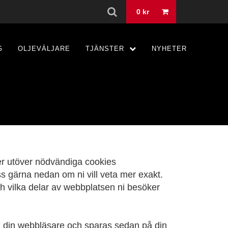
0
kr
G
OLJEVÄLJARE
TJÄNSTER
NYHETER
der utöver nödvändiga cookies
ss gärna nedan om ni vill veta mer exakt.
ch vilka delar av webbplatsen ni besöker
ll din webbläsare och sparas sedan på din