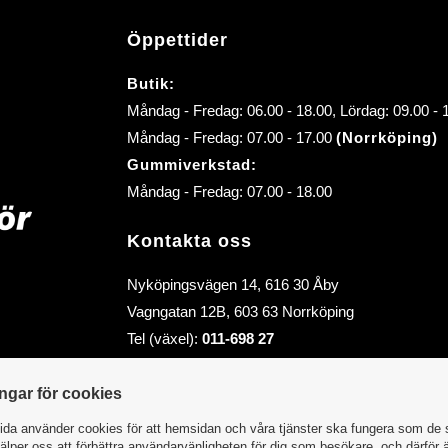
Öppettider
Butik:
Måndag - Fredag: 06.00 - 18.00, Lördag: 09.00 -
Måndag - Fredag: 07.00 - 17.00
(Norrköping)
Gummiverkstad:
Måndag - Fredag: 07.00 - 18.00
Kontakta oss
Nyköpingsvägen 14, 616 30 Åby
Vagngatan 12B, 603 63 Norrköping
Tel (växel):
011-698 27
E-post (order):
order@abybiltillbehor.se
E-post:
info@abybiltillbehor.se
ingar för cookies
da använder cookies för att hemsidan och våra tjänster ska fungera som de 
älper oss att förbättra användarvänligheten för dig som besökare, och därför 