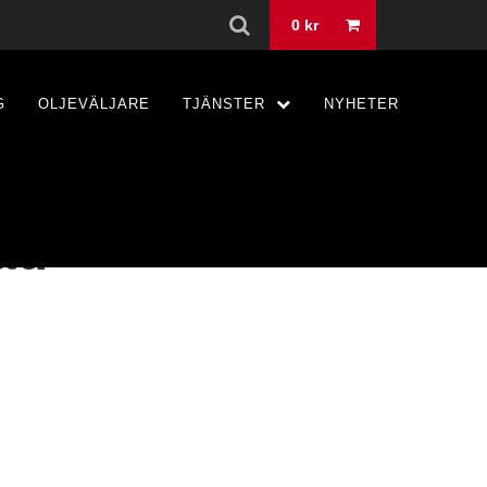
0
kr
G
OLJEVÄLJARE
TJÄNSTER
NYHETER
ad