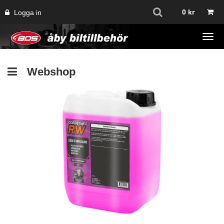
0
kr
Logga in
Tog
navi
Webshop