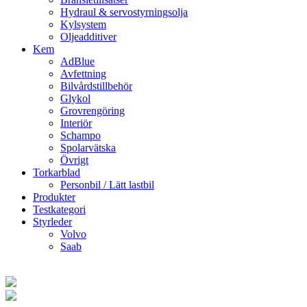
Hydraul & servostyrningsolja
Kylsystem
Oljeadditiver
Kem
AdBlue
Avfettning
Bilvårdstillbehör
Glykol
Grovrengöring
Interiör
Schampo
Spolarvätska
Övrigt
Torkarblad
Personbil / Lätt lastbil
Produkter
Testkategori
Styrleder
Volvo
Saab