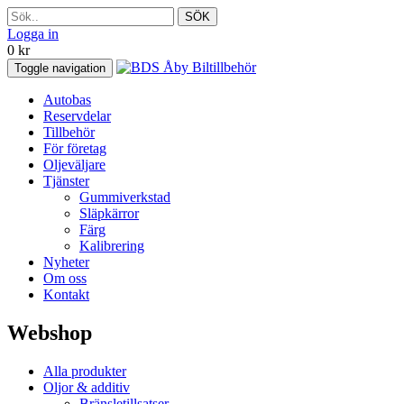
SÖK
Logga in
0
kr
Toggle navigation
Autobas
Reservdelar
Tillbehör
För företag
Oljeväljare
Tjänster
Gummiverkstad
Släpkärror
Färg
Kalibrering
Nyheter
Om oss
Kontakt
Webshop
Alla produkter
Oljor & additiv
Bränsletillsatser