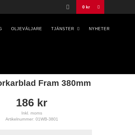
0
kr
G
OLJEVÄLJARE
TJÄNSTER
NYHETER
orkarblad Fram 380mm
186
kr
Inkl. moms
Artikelnummer: 01WB-3801