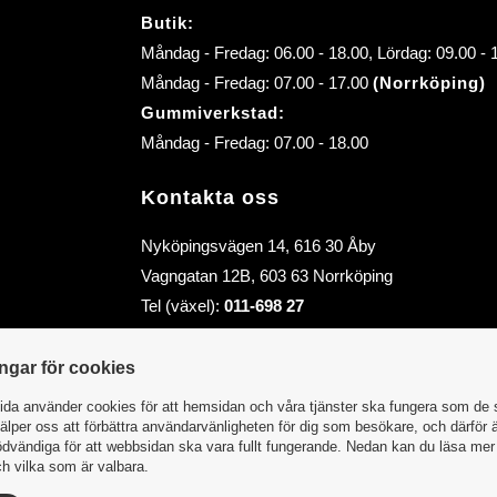
Butik:
Måndag - Fredag: 06.00 - 18.00, Lördag: 09.00 -
Måndag - Fredag: 07.00 - 17.00
(Norrköping)
Gummiverkstad:
Måndag - Fredag: 07.00 - 18.00
Kontakta oss
Nyköpingsvägen 14, 616 30 Åby
Vagngatan 12B, 603 63 Norrköping
Tel (växel):
011-698 27
E-post (order):
order@abybiltillbehor.se
E-post:
info@abybiltillbehor.se
ingar för cookies
da använder cookies för att hemsidan och våra tjänster ska fungera som de 
älper oss att förbättra användarvänligheten för dig som besökare, och därför 
dvändiga för att webbsidan ska vara fullt fungerande. Nedan kan du läsa me
h vilka som är valbara.