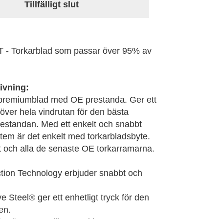
Tillfälligt slut
- Torkarblad som passar över 95% av
ivning:
 premiumblad med OE prestanda. Ger ett
k över hela vindrutan för den bästa
restandan. Med ett enkelt och snabbt
tem är det enkelt med torkarbladsbyte.
it och alla de senaste OE torkarramarna.
tion Technology erbjuder snabbt och
 Steel® ger ett enhetligt tryck för den
en.