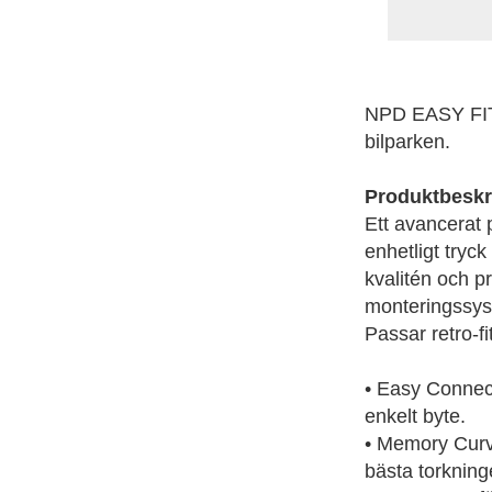
NPD EASY FIT 
bilparken.
Produktbeskr
Ett avancerat
enhetligt tryc
kvalitén och p
monteringssys
Passar retro-f
• Easy Connec
enkelt byte.
• Memory Curve
bästa torkning