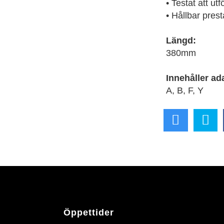
• Testat att ut
• Hållbar prest
Längd:
380mm
Innehåller ad
A, B, F, Y
Öppettider