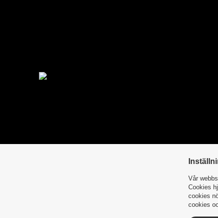
Inställn
Vår webbsi
Cookies hj
cookies nö
cookies oc