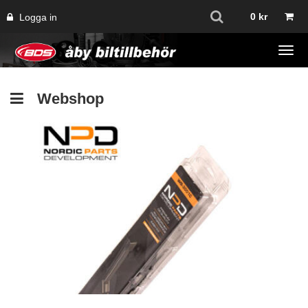
0
kr
Logga in
Tog
navi
Webshop