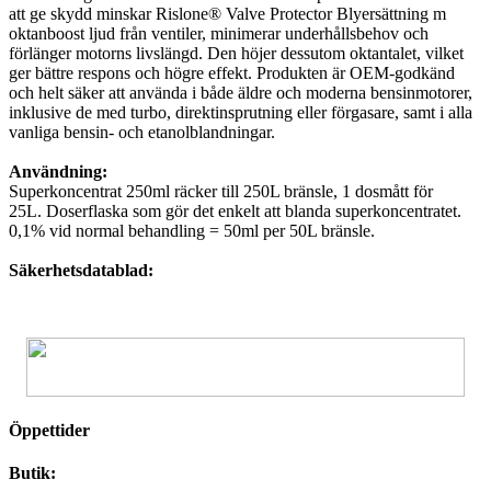
att ge skydd minskar Rislone® Valve Protector Blyersättning m
oktanboost ljud från ventiler, minimerar underhållsbehov och
förlänger motorns livslängd. Den höjer dessutom oktantalet, vilket
ger bättre respons och högre effekt. Produkten är OEM-godkänd
och helt säker att använda i både äldre och moderna bensinmotorer,
inklusive de med turbo, direktinsprutning eller förgasare, samt i alla
vanliga bensin- och etanolblandningar.
Användning:
Superkoncentrat 250ml räcker till 250L bränsle, 1 dosmått för
25L. Doserflaska som gör det enkelt att blanda superkoncentratet.
0,1% vid normal behandling = 50ml per 50L bränsle.
Säkerhetsdatablad:
Öppettider
Butik: