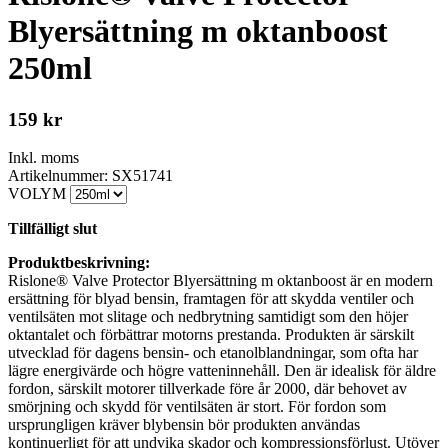
Blyersättning m oktanboost
250ml
159
kr
Inkl. moms
Artikelnummer: SX51741
VOLYM
Tillfälligt slut
Produktbeskrivning:
Rislone® Valve Protector Blyersättning m oktanboost är en modern
ersättning för blyad bensin, framtagen för att skydda ventiler och
ventilsäten mot slitage och nedbrytning samtidigt som den höjer
oktantalet och förbättrar motorns prestanda. Produkten är särskilt
utvecklad för dagens bensin- och etanolblandningar, som ofta har
lägre energivärde och högre vatteninnehåll. Den är idealisk för äldre
fordon, särskilt motorer tillverkade före år 2000, där behovet av
smörjning och skydd för ventilsäten är stort. För fordon som
ursprungligen kräver blybensin bör produkten användas
kontinuerligt för att undvika skador och kompressionsförlust. Utöver