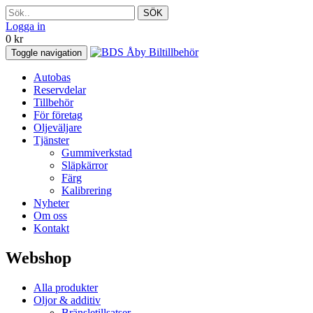
SÖK
Logga in
0
kr
Toggle navigation
Autobas
Reservdelar
Tillbehör
För företag
Oljeväljare
Tjänster
Gummiverkstad
Släpkärror
Färg
Kalibrering
Nyheter
Om oss
Kontakt
Webshop
Alla produkter
Oljor & additiv
Bränsletillsatser