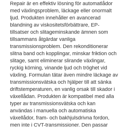
Repair är en effektiv lösning för automatlådor
med växlingsproblem, läckage eller onormalt
ljud. Produkten innehåller en avancerad
blandning av viskositetsförbättrare, EP-
tillsatser och slitageminskande ämnen som
tillsammans åtgärdar vanliga
transmissionsproblem. Den rekonditionerar
slitna band och kopplingar, minskar friktion och
slitage, samt eliminerar slirande växlingar,
ryckig körning, vinande ljud och tröghet vid
växling. Formulan tätar även mindre läckage av
transmissionsvätska och hjälper till att sänka
driftstemperaturen, en vanlig orsak till skador i
växellådan. Produkten är kompatibel med alla
typer av transmissionsvätska och kan
användas i manuella och automatiska
växellådor, fram- och bakhjulsdrivna fordon,
men inte i CVT-transmissioner. Den passar