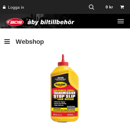
0
kr
Logga in
Tog
navi
Webshop