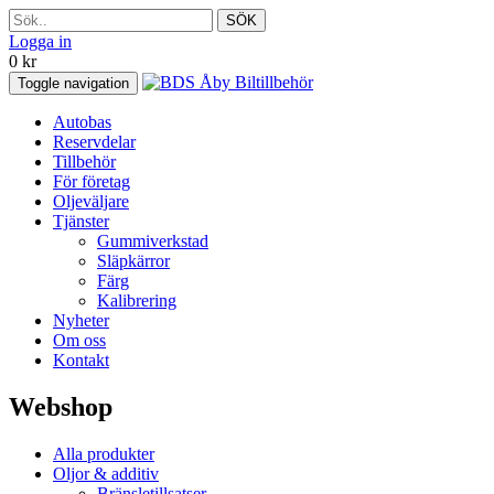
SÖK
Logga in
0
kr
Toggle navigation
Autobas
Reservdelar
Tillbehör
För företag
Oljeväljare
Tjänster
Gummiverkstad
Släpkärror
Färg
Kalibrering
Nyheter
Om oss
Kontakt
Webshop
Alla produkter
Oljor & additiv
Bränsletillsatser