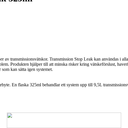
r av transmissionsvätskor. Transmission Stop Leak kan användas i alla t
em. Produkten hjälper till att minska risker kring vätskeförslust, have
ar som kan sätta igen systemet.
skebyte. En flaska 325ml behandlar ett system upp till 9,5L transmissions