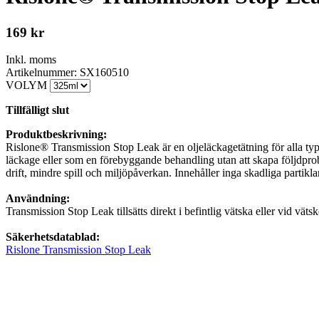
169
kr
Inkl. moms
Artikelnummer: SX160510
VOLYM
Tillfälligt slut
Produktbeskrivning:
Rislone® Transmission Stop Leak är en oljeläckagetätning för alla type
läckage eller som en förebyggande behandling utan att skapa följdprobl
drift, mindre spill och miljöpåverkan. Innehåller inga skadliga partikl
Användning:
Transmission Stop Leak tillsätts direkt i befintlig vätska eller vid vät
Säkerhetsdatablad:
Rislone Transmission Stop Leak