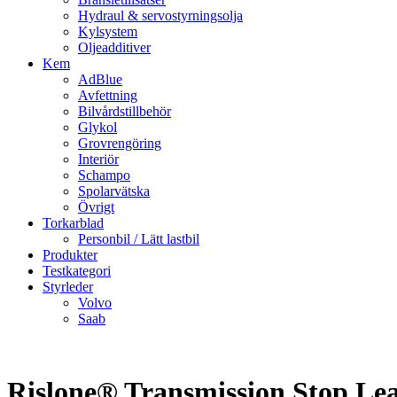
Hydraul & servostyrningsolja
Kylsystem
Oljeadditiver
Kem
AdBlue
Avfettning
Bilvårdstillbehör
Glykol
Grovrengöring
Interiör
Schampo
Spolarvätska
Övrigt
Torkarblad
Personbil / Lätt lastbil
Produkter
Testkategori
Styrleder
Volvo
Saab
Rislone® Transmission Stop Le