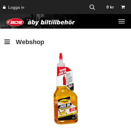
0
kr
Logga in
Tog
navi
Webshop