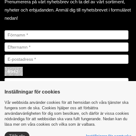
Prenumerera på vårt nyhetsbrev och ta del av vårt sortiment,
nyheter och erbjudanden. Anmäl dig till nyhetsbrevet i formuläret
nedan!
Inställningar för cookies
Vår webbsida använder cookies för att hemsidan och våra tjänster ska
fungera som de ska. Cookies hjälper oss att förbättra
användarvänligheten för dig som besökare, och därför är vissa cookies
nödvändiga för att webbsidan ska vara fullt fungerande. Nedan kan du
läsa mer om våra cookies och vilka som är valbara.
Integritetspolicy
Cookies
| Åby Biltillbehör AB ©