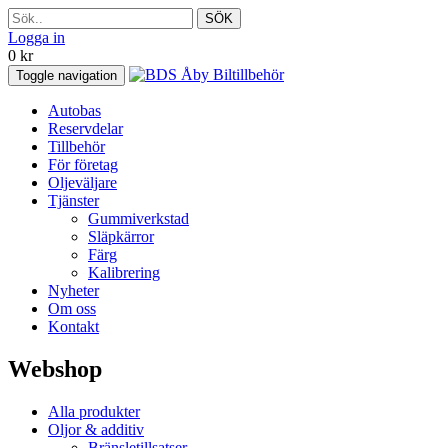
SÖK
Logga in
0
kr
Toggle navigation
Autobas
Reservdelar
Tillbehör
För företag
Oljeväljare
Tjänster
Gummiverkstad
Släpkärror
Färg
Kalibrering
Nyheter
Om oss
Kontakt
Webshop
Alla produkter
Oljor & additiv
Bränsletillsatser