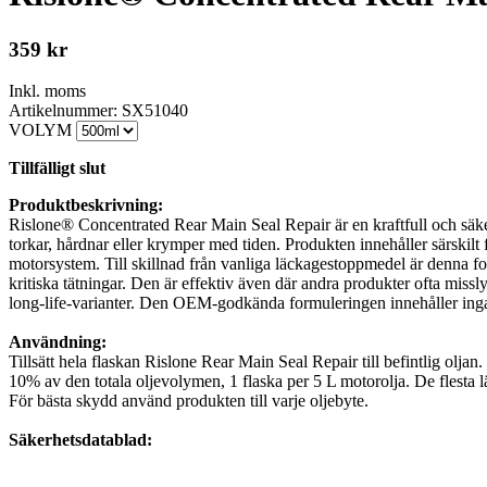
359
kr
Inkl. moms
Artikelnummer: SX51040
VOLYM
Tillfälligt slut
Produktbeskrivning:
Rislone® Concentrated Rear Main Seal Repair är en kraftfull och säker 
torkar, hårdnar eller krymper med tiden. Produkten innehåller särskilt f
motorsystem. Till skillnad från vanliga läckagestoppmedel är denna fo
kritiska tätningar. Den är effektiv även där andra produkter ofta mis
long-life-varianter. Den OEM-godkända formuleringen innehåller inga s
Användning:
Tillsätt hela flaskan Rislone Rear Main Seal Repair till befintlig oljan. 
10% av den totala oljevolymen, 1 flaska per 5 L motorolja. De flesta la
För bästa skydd använd produkten till varje oljebyte.
Säkerhetsdatablad: