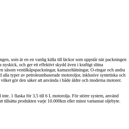
ingen, som är en en vanlig källa till läckor som uppstår när packningen
 nyskick, och ger ett effektivt skydd även i kraftigt slitna
åden såsom ventilkåpspackningar, kamaxeltätningar, O-ringar och andra
 alla typer av petroleumbaserade motoroljor, inklusive syntetiska och
, vilket gör den säker att använda i både äldre och moderna motorer.
nte. 1 flaska för 3,5 till 6 L motorolja. För större system, använd
 tillsätta produkten varje 10.000km eller minst vartannat oljebyte.