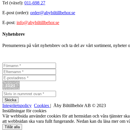
Tel (växel):
011-698 27
E-post (order):
order@abybiltillbehor.se
E-post:
info@abybiltillbehor.se
Nyhetsbrev
Prenumerera på vårt nyhetsbrev och ta del av vårt sortiment, nyheter 
Integritetspolicy
Cookies
| Åby Biltillbehör AB © 2023
Inställningar för cookies
Vår webbsida använder cookies för att hemsidan och våra tjänster ska 
att webbsidan ska vara fullt fungerande. Nedan kan du läsa mer om vå
Tillåt alla