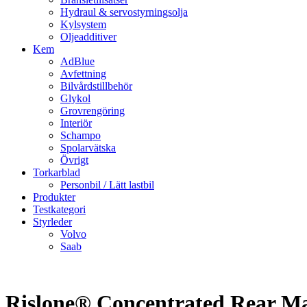
Hydraul & servostyrningsolja
Kylsystem
Oljeadditiver
Kem
AdBlue
Avfettning
Bilvårdstillbehör
Glykol
Grovrengöring
Interiör
Schampo
Spolarvätska
Övrigt
Torkarblad
Personbil / Lätt lastbil
Produkter
Testkategori
Styrleder
Volvo
Saab
Rislone® Concentrated Rear Ma