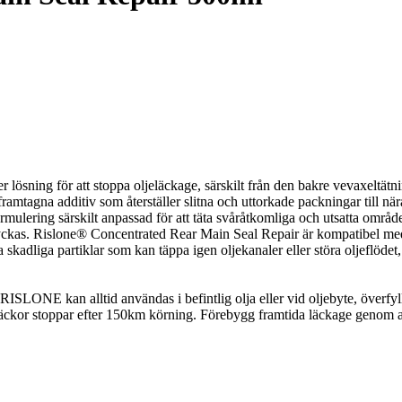
lösning för att stoppa oljeläckage, särskilt från den bakre vevaxeltätn
ramtagna additiv som återställer slitna och uttorkade packningar till nära
rmulering särskilt anpassad för att täta svåråtkomliga och utsatta omr
slyckas. Rislone® Concentrated Rear Main Seal Repair är kompatibel med
kadliga partiklar som kan täppa igen oljekanaler eller störa oljeflödet
RISLONE kan alltid användas i befintlig olja eller vid oljebyte, överfyll i
̈ckor stoppar efter 150km körning. Förebygg framtida läckage genom att