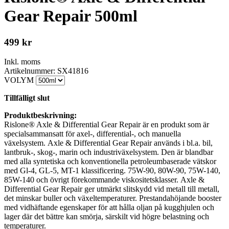
Gear Repair 500ml
499
kr
Inkl. moms
Artikelnummer: SX41816
VOLYM
Tillfälligt slut
Produktbeskrivning:
Rislone® Axle & Differential Gear Repair är en produkt som är
specialsammansatt för axel-, differential-, och manuella
växelsystem. Axle & Differential Gear Repair används i bl.a. bil,
lantbruk-, skog-, marin och industriväxelsystem. Den är blandbar
med alla syntetiska och konventionella petroleumbaserade vätskor
med Gl-4, GL-5, MT-1 klassificering. 75W-90, 80W-90, 75W-140,
85W-140 och övrigt förekommande viskositetsklasser. Axle &
Differential Gear Repair ger utmärkt slitskydd vid metall till metall,
det minskar buller och växeltemperaturer. Prestandahöjande booster
med vidhäftande egenskaper för att hålla oljan på kugghjulen och
lager där det bättre kan smörja, särskilt vid högre belastning och
temperaturer.