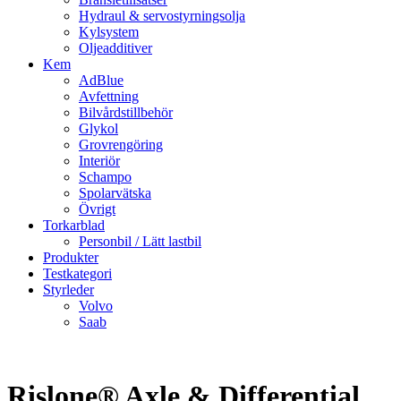
Hydraul & servostyrningsolja
Kylsystem
Oljeadditiver
Kem
AdBlue
Avfettning
Bilvårdstillbehör
Glykol
Grovrengöring
Interiör
Schampo
Spolarvätska
Övrigt
Torkarblad
Personbil / Lätt lastbil
Produkter
Testkategori
Styrleder
Volvo
Saab
Rislone® Axle & Differential