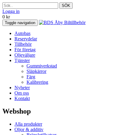
SÖK
Logga in
0
kr
Toggle navigation
Autobas
Reservdelar
Tillbehör
För företag
Oljeväljare
Tjänster
Gummiverkstad
Släpkärror
Färg
Kalibrering
Nyheter
Om oss
Kontakt
Webshop
Alla produkter
Oljor & additiv
Bränsletillsatser