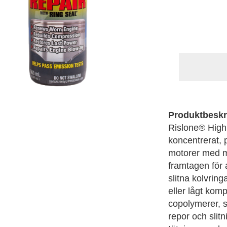
Produktbeskr
Rislone® High
koncentrerat, p
motorer med må
framtagen för 
slitna kolvring
eller lågt kom
copolymerer, so
repor och slitn