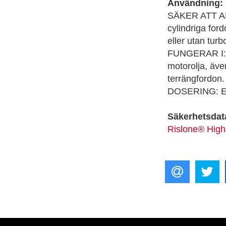
Användning:
SÄKER ATT AN
cylindriga for
eller utan turb
FUNGERAR I: 
motorolja, även 
terrängfordon.
DOSERING: En f
Säkerhetsdat
Rislone® High