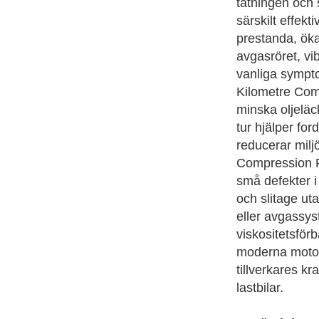
tätningen och 
särskilt effekt
prestanda, öka
avgasröret, vib
vanliga sympt
Kilometre Comp
minska oljeläck
tur hjälper for
reducerar milj
Compression Re
små defekter i
och slitage ut
eller avgassy
viskositetsför
moderna motore
tillverkares kr
lastbilar.