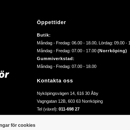
Öppettider
Butik:
Måndag - Fredag: 06.00 - 18.00, Lördag: 09.00 -
Måndag - Fredag: 07.00 - 17.00
(Norrköping)
Gummiverkstad:
Måndag - Fredag: 07.00 - 18.00
Kontakta oss
Nyköpingsvägen 14, 616 30 Åby
Vagngatan 12B, 603 63 Norrköping
Tel (växel):
011-698 27
E-post (order):
order@abybiltillbehor.se
E-post:
info@abybiltillbehor.se
ingar för cookies