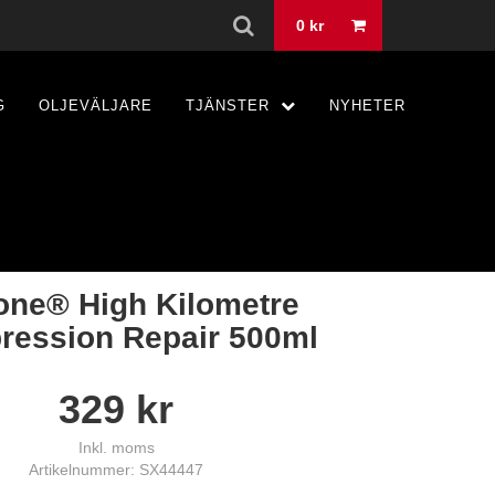
0
kr
G
OLJEVÄLJARE
TJÄNSTER
NYHETER
one® High Kilometre
ession Repair 500ml
329
kr
Inkl. moms
Artikelnummer: SX44447