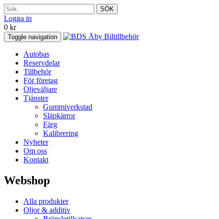
SÖK
Logga in
0
kr
Toggle navigation
Autobas
Reservdelar
Tillbehör
För företag
Oljeväljare
Tjänster
Gummiverkstad
Släpkärror
Färg
Kalibrering
Nyheter
Om oss
Kontakt
Webshop
Alla produkter
Oljor & additiv
Bränsletillsatser