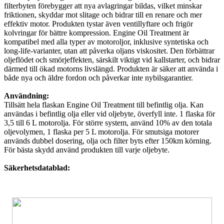
filterbyten förebygger att nya avlagringar bildas, vilket minskar
friktionen, skyddar mot slitage och bidrar till en renare och mer
effektiv motor. Produkten tystar även ventillyftare och frigör
kolvringar för bättre kompression. Engine Oil Treatment är
kompatibel med alla typer av motoroljor, inklusive syntetiska och
long-life-varianter, utan att påverka oljans viskositet. Den förbättrar
oljeflödet och smörjeffekten, särskilt viktigt vid kallstarter, och bidrar
därmed till ökad motorns livslängd. Produkten är säker att använda i
både nya och äldre fordon och påverkar inte nybilsgarantier.
Användning:
Tillsätt hela flaskan Engine Oil Treatment till befintlig olja. Kan
användas i befintlig olja eller vid oljebyte, överfyll inte. 1 flaska för
3,5 till 6 L motorolja. För större system, använd 10% av den totala
oljevolymen, 1 flaska per 5 L motorolja. För smutsiga motorer
används dubbel dosering, olja och filter byts efter 150km körning.
För bästa skydd använd produkten till varje oljebyte.
Säkerhetsdatablad: