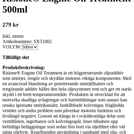
500ml
279
kr
Inkl. moms
Artikelnummer: SX51002
VOLYM
Tillfälligt slut
Produktbeskrivning:
Rislone® Engine Oil Treatment är ett högpresterande oljeadditiv
som smörjer, rengör och skyddar motorns viktiga komponenter. Med
en avancerad blandning av penetrerande smörjtillsatser och
rengörande additiv håller den hela oljesystemet rent och ger ett starkt
skydd i ett brett temperaturområde. Produkten är utvecklad för att
motverka skadliga avlagringar och hartsbildningar som annars kan
orsaka igensatta smörjkanaler, fastklibbade kolvringar, högljudda
ventiler och andra problem som påverkar motorns funktion och
livslängd negativt. Genom att tränga in i svåråtkomliga delar som
ventilfästen, lagerbanor och kolvringsspår, löser tillsatsen upp
befintliga beläggningar som sedan förs bort via oljefiltret eller vid
nästa oljebyte. Regelbunden användning i samband med olja- och