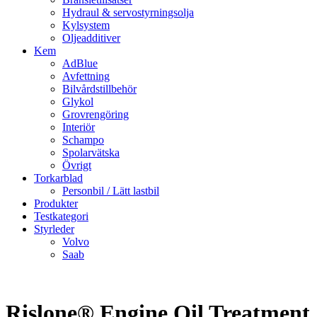
Hydraul & servostyrningsolja
Kylsystem
Oljeadditiver
Kem
AdBlue
Avfettning
Bilvårdstillbehör
Glykol
Grovrengöring
Interiör
Schampo
Spolarvätska
Övrigt
Torkarblad
Personbil / Lätt lastbil
Produkter
Testkategori
Styrleder
Volvo
Saab
Rislone® Engine Oil Treatment