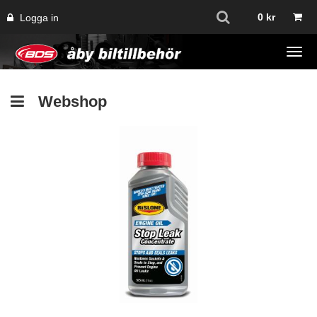
0
kr
Logga in
Tog
navi
Webshop