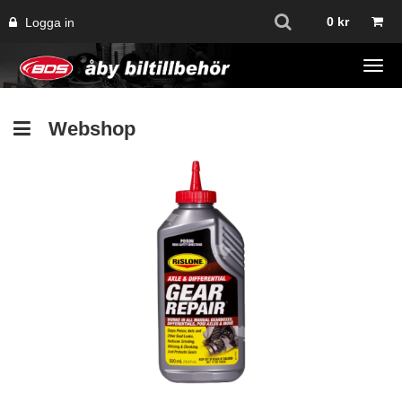
0
kr
Logga in
Tog
navi
Webshop