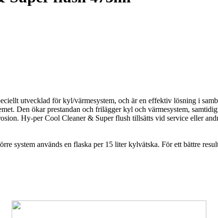
ciellt utvecklad för kyl/värmesystem, och är en effektiv lösning i sa
stemet. Den ökar prestandan och frilägger kyl och värmesystem, samtid
rosion. Hy-per Cool Cleaner & Super flush tillsätts vid service eller a
örre system används en flaska per 15 liter kylvätska. För ett bättre resu