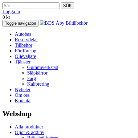
SÖK
Logga in
0
kr
Toggle navigation
Autobas
Reservdelar
Tillbehör
För företag
Oljeväljare
Tjänster
Gummiverkstad
Släpkärror
Färg
Kalibrering
Nyheter
Om oss
Kontakt
Webshop
Alla produkter
Oljor & additiv
Bränsletillsatser