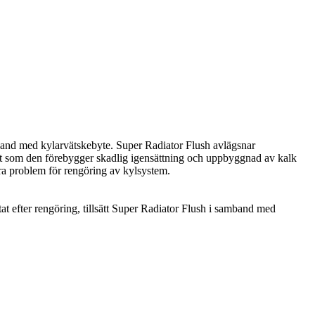
mband med kylarvätskebyte. Super Radiator Flush avlägsnar
igt som den förebygger skadlig igensättning och uppbyggnad av kalk
ndra problem för rengöring av kylsystem.
ltat efter rengöring, tillsätt Super Radiator Flush i samband med