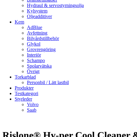
Hydraul & servostyrningsolja
Kylsystem
Oljeadditiver
Kem
AdBlue
Avfettning
Bilvårdstillbehör
Glykol
Grovrengöring
Interiör
Schampo
Spolarvätska
Övrigt
Torkarblad
Personbil / Lätt lastbil
Produkter
Testkategori
Styrleder
Volvo
Saab
Rislone® Hy-per Cool Cleaner 