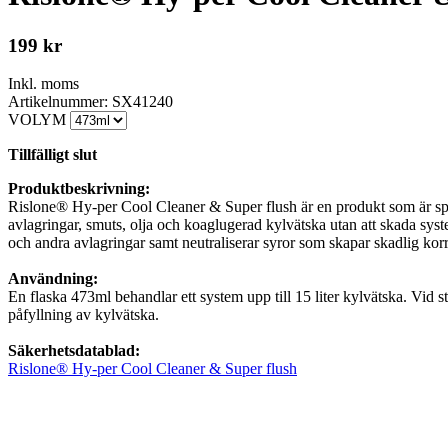
199
kr
Inkl. moms
Artikelnummer: SX41240
VOLYM
Tillfälligt slut
Produktbeskrivning:
Rislone® Hy-per Cool Cleaner & Super flush är en produkt som är spe
avlagringar, smuts, olja och koaglugerad kylvätska utan att skada sy
och andra avlagringar samt neutraliserar syror som skapar skadlig kor
Användning:
En flaska 473ml behandlar ett system upp till 15 liter kylvätska. Vid st
påfyllning av kylvätska.
Säkerhetsdatablad:
Rislone® Hy-per Cool Cleaner & Super flush