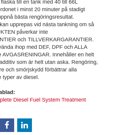
flaska till en tank med 40 till 66L
ordonet i minst 20 minuter på stadigt
 uppnå bästa rengöringsresultat.
an upprepas vid nästa tankning om så
KTEN påverkar inte
NTIER och TILLVERKARGARANTIER.
vända ihop med DEF, DPF och ALLA
e AVGASRENINGAR. Innehåller en helt
additiv som är helt utan aska. Rengöring,
e och smörjskydd förbättrar alla
typer av diesel.
ablad:
lete Diesel Fuel System Treatment