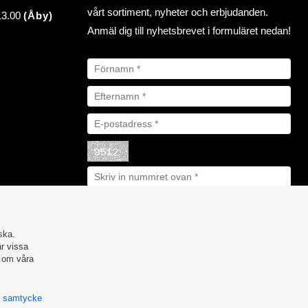
vårt sortiment, nyheter och erbjudanden.
 13.00
(Åby)
Anmäl dig till nyhetsbrevet i formuläret nedan!
ska.
är vissa
r om våra
ör samtycke