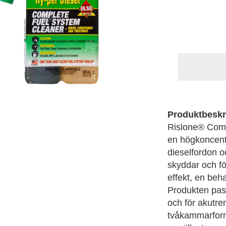
Produktbeskr
Rislone® Comp
en högkoncentr
dieselfordon o
skyddar och fö
effekt, en beh
Produkten pas
och för akutre
tvåkammarform