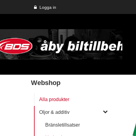
Logga in
Webshop
Alla produkter
Oljor & additiv
Bränsletillsatser