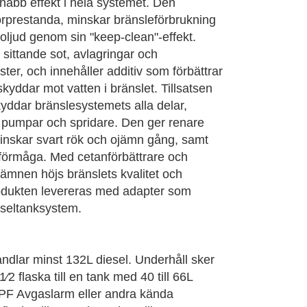
 snabb effekt i hela systemet. Den
orprestanda, minskar bränsleförbrukning
oljud genom sin "keep-clean"-effekt.
 sittande sot, avlagringar och
ster, och innehåller additiv som förbättrar
skyddar mot vatten i bränslet. Tillsatsen
yddar bränslesystemets alla delar,
, pumpar och spridare. Den ger renare
inskar svart rök och ojämn gång, samt
rtförmåga. Med cetanförbättrare och
 ämnen höjs bränslets kvalitet och
rodukten levereras med adapter som
eseltanksystem.
ndlar minst 132L diesel. Underhåll sker
⁄2 flaska till en tank med 40 till 66L
PF Avgaslarm eller andra kända