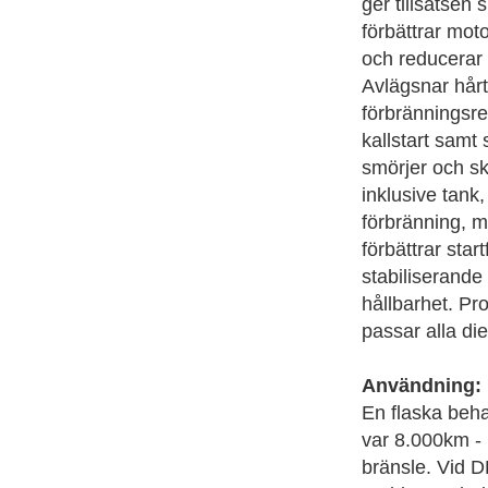
ger tillsatsen
förbättrar mot
och reducerar 
Avlägsnar hårt
förbränningsre
kallstart samt 
smörjer och sk
inklusive tank
förbränning, m
förbättrar sta
stabiliserande
hållbarhet. P
passar alla di
Användning:
En flaska beha
var 8.000km - 1
bränsle. Vid D