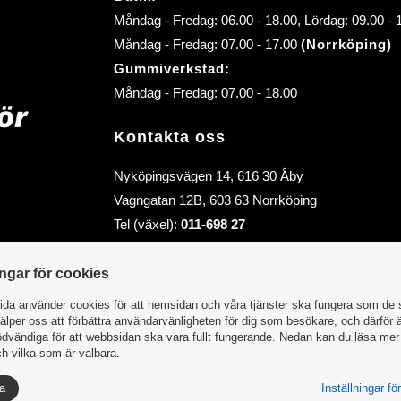
Måndag - Fredag: 06.00 - 18.00, Lördag: 09.00 -
Måndag - Fredag: 07.00 - 17.00
(Norrköping)
Gummiverkstad:
Måndag - Fredag: 07.00 - 18.00
Kontakta oss
Nyköpingsvägen 14, 616 30 Åby
Vagngatan 12B, 603 63 Norrköping
Tel (växel):
011-698 27
E-post (order):
order@abybiltillbehor.se
E-post:
info@abybiltillbehor.se
ingar för cookies
da använder cookies för att hemsidan och våra tjänster ska fungera som de 
älper oss att förbättra användarvänligheten för dig som besökare, och därför 
dvändiga för att webbsidan ska vara fullt fungerande. Nedan kan du läsa me
h vilka som är valbara.
la
Inställningar f