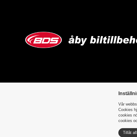
Inställn
Vår webbsi
Cookies hj
cookies nö
cookies oc
Tillåt al
Integritetspolicy
Cookies
| Åby Biltillbehör AB © 2023