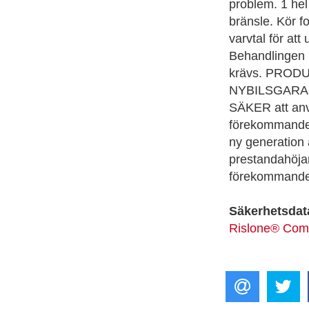
problem. 1 hel 
bränsle. Kör f
varvtal för att
Behandlingen k
krävs. PRODU
NYBILSGARA
SÄKER att an
förekommand
ny generation 
prestandahöjar
förekommande 
Säkerhetsdat
Rislone® Comp