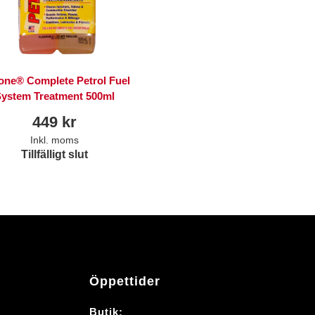
one® Complete Petrol Fuel
System Treatment 500ml
449
kr
Inkl. moms
Tillfälligt slut
Öppettider
Butik: