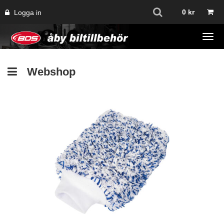
0
kr
Logga in
Tog
navi
Webshop