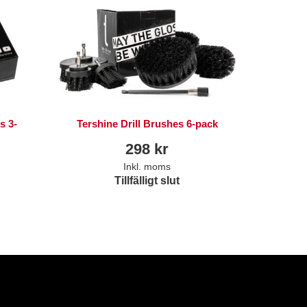
s 3-
Tershine Drill Brushes 6-pack
298
kr
Inkl. moms
Tillfälligt slut