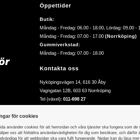
Öppettider
Butik:
Måndag - Fredag: 06.00 - 18.00, Lördag: 09.00 -
Måndag - Fredag: 07.00 - 17.00
(Norrköping)
Gummiverkstad:
Måndag - Fredag: 07.00 - 18.00
Kontakta oss
Nyköpingsvägen 14, 616 30 Åby
Vagngatan 12B, 603 63 Norrköping
Tel (växel):
011-698 27
E-post (order):
order@abybiltillbehor.se
E-post:
info@abybiltillbehor.se
ingar för cookies
da använder cookies för att hemsidan och våra tjänster ska fungera som de 
älper oss att förbättra användarvänligheten för dig som besökare, och därför 
dvändiga för att webbsidan ska vara fullt fungerande. Nedan kan du läsa me