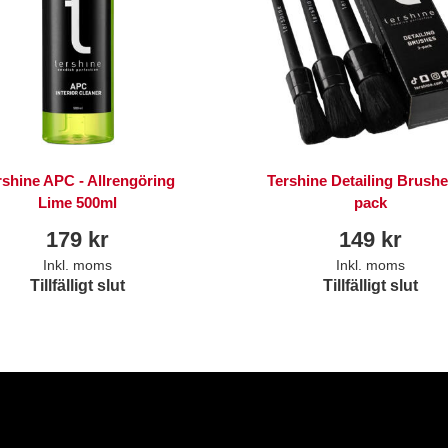
rshine APC - Allrengöring
Tershine Detailing Brushe
Lime 500ml
pack
179
kr
149
kr
Inkl. moms
Inkl. moms
Tillfälligt slut
Tillfälligt slut