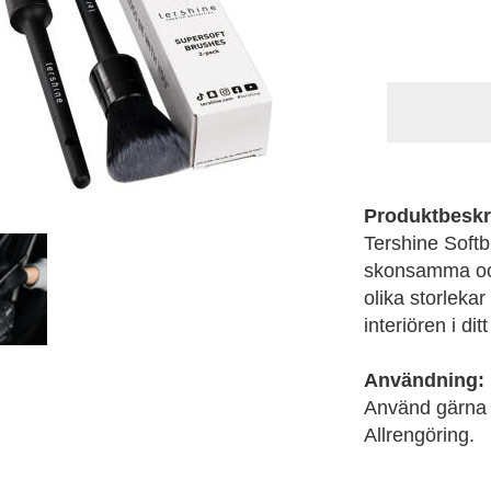
Produktbeskr
Tershine Softb
skonsamma och
olika storleka
interiören i dit
Användning:
Använd gärna 
Allrengöring.