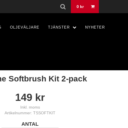
0
kr
G
OLJEVÄLJARE
TJÄNSTER
NYHETER
ne Softbrush Kit 2-pack
149
kr
Inkl. moms
Artikelnummer: TSSOFTKIT
ANTAL