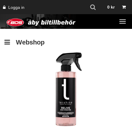
0
kr
Logga in
Tog
navi
Webshop