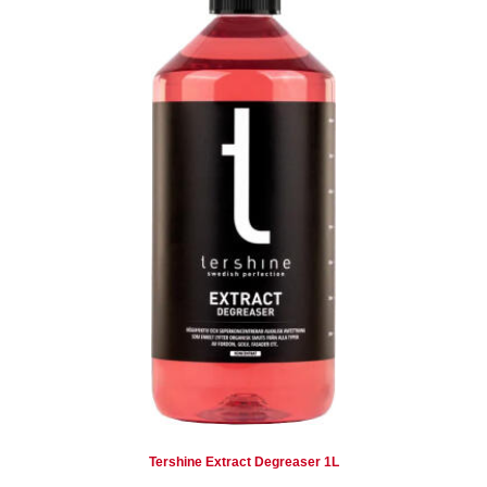
Tershine Extract Degreaser 1L