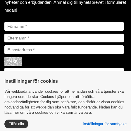
nyheter och erbjudanden. Anmäl dig till nyhetsbrevet i formuläret
nedan!
Inställningar för cookies
Vår webbsida använder cookies för att hemsidan och våra tjänster ska
fungera som de ska. Cookies hjälper oss att förbättra
användarvänligheten för dig som besökare, och därför är vissa cookies
nödvändiga för att webbsidan ska vara fullt fungerande. Nedan kan du
läsa mer om våra cookies och vilka som är valbara.
Integritetspolicy
Cookies
| Åby Biltillbehör AB ©
Tillåt alla
Inställningar för samtycke
2023