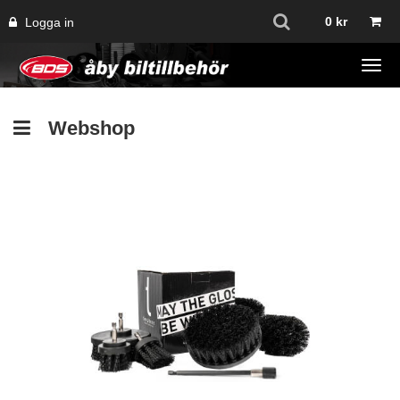
0
kr
Logga in
Tog
navi
Webshop