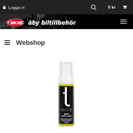
0
kr
Logga in
Tog
navi
Webshop