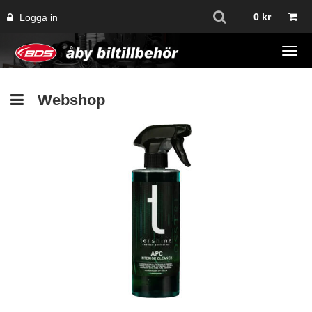
0
kr
Logga in
Tog
navi
Webshop