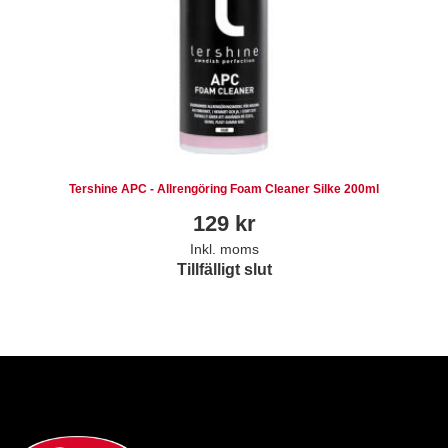
Tershine APC - Allrengöring Foam Cleaner Silke 200ml
129
kr
Inkl. moms
Tillfälligt slut