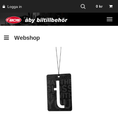
0
kr
Logga in
Tog
navi
Webshop