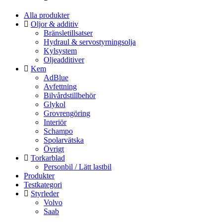
Alla produkter
Oljor & additiv
Bränsletillsatser
Hydraul & servostyrningsolja
Kylsystem
Oljeadditiver
Kem
AdBlue
Avfettning
Bilvårdstillbehör
Glykol
Grovrengöring
Interiör
Schampo
Spolarvätska
Övrigt
Torkarblad
Personbil / Lätt lastbil
Produkter
Testkategori
Styrleder
Volvo
Saab