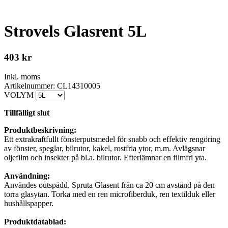
Strovels Glasrent 5L
403
kr
Inkl. moms
Artikelnummer: CL14310005
VOLYM
Tillfälligt slut
Produktbeskrivning:
Ett extrakraftfullt fönsterputsmedel för snabb och effektiv rengöring
av fönster, speglar, bilrutor, kakel, rostfria ytor, m.m. Avlägsnar
oljefilm och insekter på bl.a. bilrutor. Efterlämnar en filmfri yta.
Användning:
Användes outspädd. Spruta Glasent från ca 20 cm avstånd på den
torra glasytan. Torka med en ren microfiberduk, ren textilduk eller
hushållspapper.
Produktdatablad: