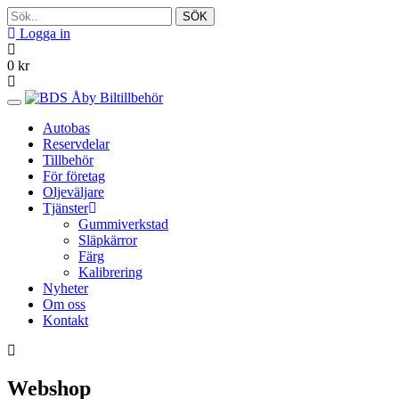
SÖK
Logga in
0
kr
Toggle
navigation
Autobas
Reservdelar
Tillbehör
För företag
Oljeväljare
Tjänster
Gummiverkstad
Släpkärror
Färg
Kalibrering
Nyheter
Om oss
Kontakt
Webshop