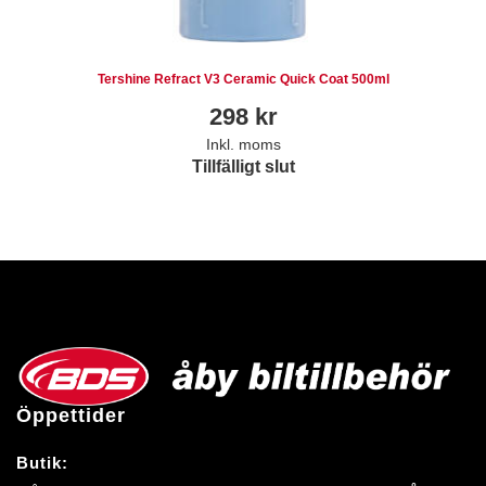
Tershine Refract V3 Ceramic Quick Coat 500ml
298
kr
Inkl. moms
Tillfälligt slut
Öppettider
Butik: