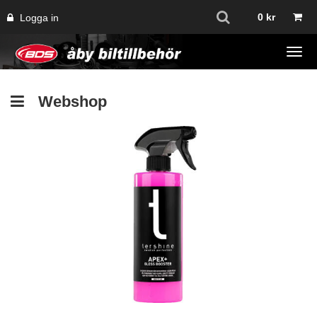
0
kr
Logga in
Tog
navi
Webshop