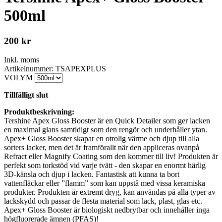
500ml
200
kr
Inkl. moms
Artikelnummer: TSAPEXPLUS
VOLYM
Tillfälligt slut
Produktbeskrivning:
Tershine Apex Gloss Booster är en Quick Detailer som ger lacken
en maximal glans samtidigt som den rengör och underhåller ytan.
Apex+ Gloss Booster skapar en otrolig värme och djup till alla
sorters lacker, men det är framförallt när den appliceras ovanpå
Refract eller Magnify Coating som den kommer till liv! Produkten är
perfekt som torkstöd vid varje tvätt - den skapar en enormt härlig
3D-känsla och djup i lacken. Fantastisk att kunna ta bort
vattenfläckar eller ”flamm” som kan uppstå med vissa keramiska
produkter. Produkten är extremt dryg, kan användas på alla typer av
lackskydd och passar de flesta material som lack, plast, glas etc.
Apex+ Gloss Booster är biologiskt nedbrytbar och innehåller inga
högfluorerade ämnen (PFAS)!