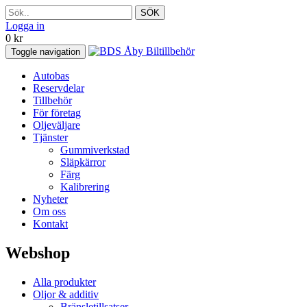
SÖK
Logga in
0
kr
Toggle navigation
Autobas
Reservdelar
Tillbehör
För företag
Oljeväljare
Tjänster
Gummiverkstad
Släpkärror
Färg
Kalibrering
Nyheter
Om oss
Kontakt
Webshop
Alla produkter
Oljor & additiv
Bränsletillsatser