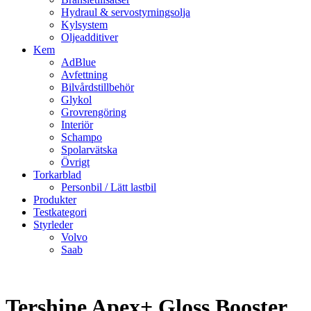
Hydraul & servostyrningsolja
Kylsystem
Oljeadditiver
Kem
AdBlue
Avfettning
Bilvårdstillbehör
Glykol
Grovrengöring
Interiör
Schampo
Spolarvätska
Övrigt
Torkarblad
Personbil / Lätt lastbil
Produkter
Testkategori
Styrleder
Volvo
Saab
Tershine Apex+ Gloss Booster