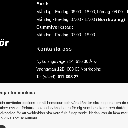
Butik:
Måndag - Fredag: 06.00 - 18.00, Lördag: 09.00 -
Måndag - Fredag: 07.00 - 17.00
(Norrköping)
Gummiverkstad:
Måndag - Fredag: 07.00 - 18.00
Kontakta oss
Nyköpingsvägen 14, 616 30 Åby
Vagngatan 12B, 603 63 Norrköping
Tel (växel):
011-698 27
E-post (order):
order@abybiltillbehor.se
E-post:
info@abybiltillbehor.se
ingar för cookies
da använder cookies för att hemsidan och våra tjänster ska fungera som de 
älper oss att förbättra användarvänligheten för dig som besökare, och därför 
dvändiga för att webbsidan ska vara fullt fungerande. Nedan kan du läsa me
h vilka som är valbara.