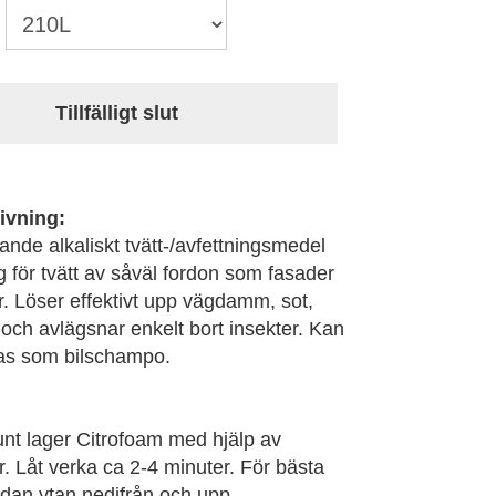
Tillfälligt slut
ivning:
de alkaliskt tvätt-/avfettningsmedel
 för tvätt av såväl fordon som fasader
or. Löser effektivt upp vägdamm, sot,
ch avlägsnar enkelt bort insekter. Kan
as som bilschampo.
tunt lager Citrofoam med hjälp av
. Låt verka ca 2-4 minuter. För bästa
edan ytan nedifrån och upp.