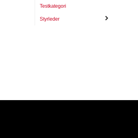
Testkategori
Styrleder