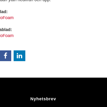
lad:
troFoam
ablad:
troFoam
Nyhetsbrev