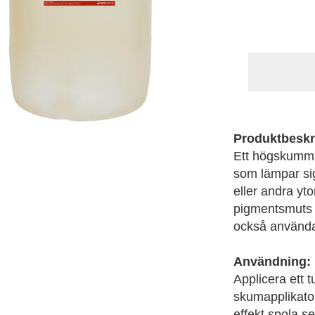
Produktbeskr
Ett högskumman
som lämpar sig
eller andra yt
pigmentsmuts o
också använd
Användning:
Applicera ett 
skumapplikator
effekt spola s