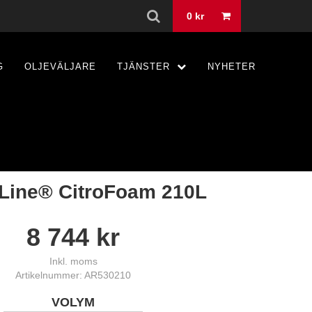
0
kr
G
OLJEVÄLJARE
TJÄNSTER
NYHETER
Line® CitroFoam 210L
8 744
kr
Inkl. moms
Artikelnummer: AR530210
VOLYM