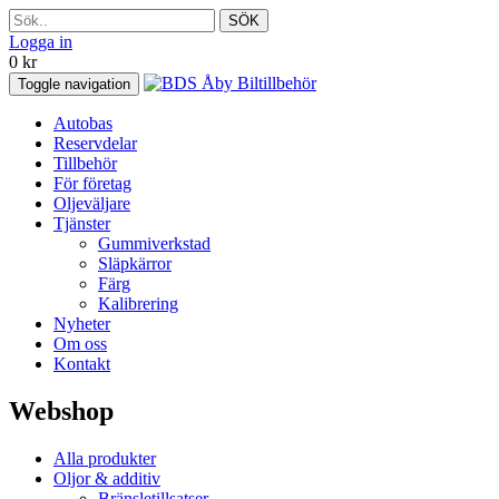
SÖK
Logga in
0
kr
Toggle navigation
Autobas
Reservdelar
Tillbehör
För företag
Oljeväljare
Tjänster
Gummiverkstad
Släpkärror
Färg
Kalibrering
Nyheter
Om oss
Kontakt
Webshop
Alla produkter
Oljor & additiv
Bränsletillsatser