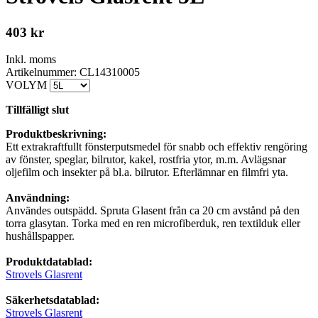
403
kr
Inkl. moms
Artikelnummer: CL14310005
VOLYM
Tillfälligt slut
Produktbeskrivning:
Ett extrakraftfullt fönsterputsmedel för snabb och effektiv rengöring
av fönster, speglar, bilrutor, kakel, rostfria ytor, m.m. Avlägsnar
oljefilm och insekter på bl.a. bilrutor. Efterlämnar en filmfri yta.
Användning:
Användes outspädd. Spruta Glasent från ca 20 cm avstånd på den
torra glasytan. Torka med en ren microfiberduk, ren textilduk eller
hushållspapper.
Produktdatablad:
Strovels Glasrent
Säkerhetsdatablad:
Strovels Glasrent