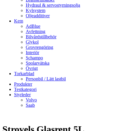
Hydraul & servostyrningsolja
Kylsystem
Oljeadditiver
Kem
AdBlue
Avfettning
Bilvårdstillbehör
Glykol
Grovrengöring
Interiör
Schampo
Spolarvätska
Övrigt
Torkarblad
Personbil / Lätt lastbil
Produkter
Testkategori
Styrleder
Volvo
Saab
Strovels Glasrent 5L