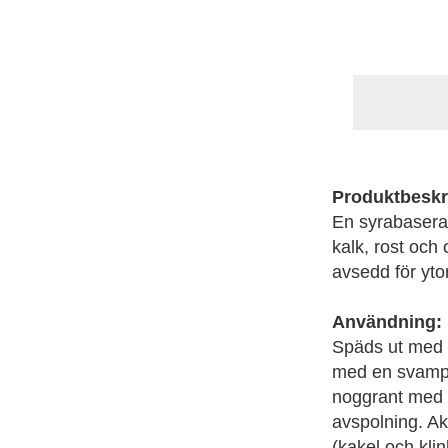
Produktbeskr
En syrabasera
kalk, rost och
avsedd för yt
Användning:
Späds ut med v
med en svamp 
noggrant med v
avspolning. Ak
(kakel och klin