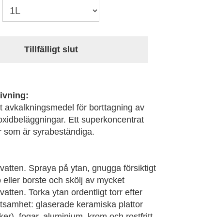
Tillfälligt slut
ivning:
t avkalkningsmedel för borttagning av
 oxidbeläggningar. Ett superkoncentrat
or som är syrabeständiga.
atten. Spraya på ytan, gnugga försiktigt
eller borste och skölj av mycket
atten. Torka ytan ordentligt torr efter
tsamhet: glaserade keramiska plattor
ker), fogar, aluminium, krom och rostfritt