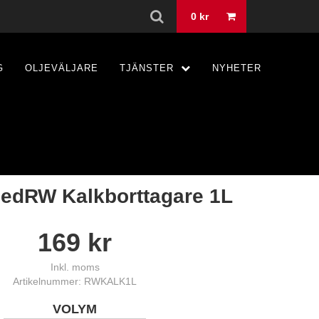
0
kr
G
OLJEVÄLJARE
TJÄNSTER
NYHETER
edRW Kalkborttagare 1L
169
kr
Inkl. moms
Artikelnummer: RWKALK1L
VOLYM