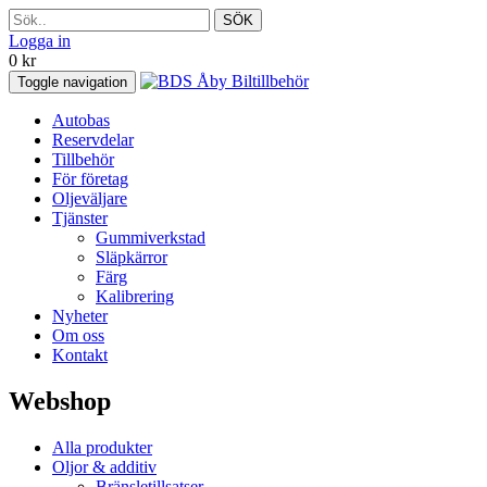
SÖK
Logga in
0
kr
Toggle navigation
Autobas
Reservdelar
Tillbehör
För företag
Oljeväljare
Tjänster
Gummiverkstad
Släpkärror
Färg
Kalibrering
Nyheter
Om oss
Kontakt
Webshop
Alla produkter
Oljor & additiv
Bränsletillsatser