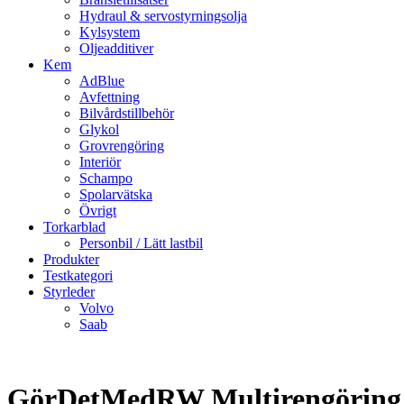
Hydraul & servostyrningsolja
Kylsystem
Oljeadditiver
Kem
AdBlue
Avfettning
Bilvårdstillbehör
Glykol
Grovrengöring
Interiör
Schampo
Spolarvätska
Övrigt
Torkarblad
Personbil / Lätt lastbil
Produkter
Testkategori
Styrleder
Volvo
Saab
GörDetMedRW Multirengöring