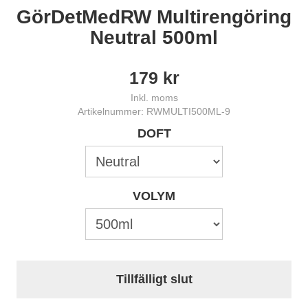
GörDetMedRW Multirengöring
Neutral 500ml
179
kr
Inkl. moms
Artikelnummer: RWMULTI500ML-9
DOFT
VOLYM
Tillfälligt slut