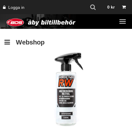
0
kr
Logga in
Tog
navi
Webshop