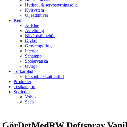
Hydraul & servostyrningsolja
Kylsystem
Oljeadditiver
Kem
AdBlue
Avfettning
Bilvårdstillbehör
Glykol
Grovrengöring
Interiör
Schampo
Spolarvätska
Övrigt
Torkarblad
Personbil / Lätt lastbil
Produkter
Testkategori
Styrleder
Volvo
Saab
GörDetMedRW Doftspray Vanil