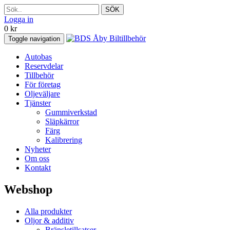
SÖK
Logga in
0
kr
Toggle navigation
Autobas
Reservdelar
Tillbehör
För företag
Oljeväljare
Tjänster
Gummiverkstad
Släpkärror
Färg
Kalibrering
Nyheter
Om oss
Kontakt
Webshop
Alla produkter
Oljor & additiv
Bränsletillsatser