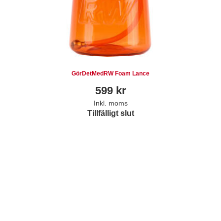
GörDetMedRW Foam Lance
599
kr
Inkl. moms
Tillfälligt slut