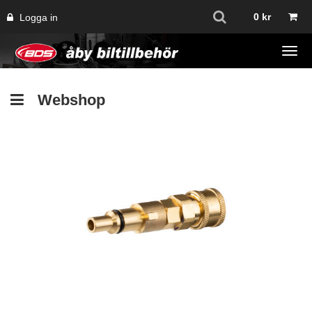
0
kr
Logga in
Tog
navi
Webshop