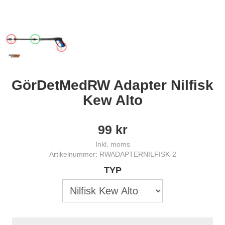
GörDetMedRW Adapter Nilfisk
Kew Alto
99
kr
Inkl. moms
Artikelnummer: RWADAPTERNILFISK-2
TYP