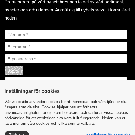
Prenumerera på vårt nyhetsbrev och ta del av vårt sortiment,
nyheter och erbjudanden. Anmäl dig till nyhetsbrevet i formuläret
nedan!
Inställningar för cookies
Vår webbsida använder cookies för att hemsidan och våra tjänster ska
fungera som de ska. Cookies hjälper oss att förbättra
användarvänligheten för dig som besökare, och därför är vissa cookies
nödvändiga för att webbsidan ska vara fullt fungerande. Nedan kan du
läsa mer om våra cookies och vilka som är valbara.
Integritetspolicy
Cookies
| Åby Biltillbehör AB ©