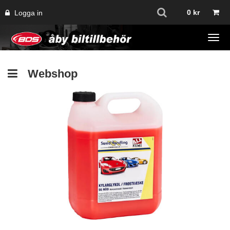
0
kr
Logga in
Tog
navi
Webshop