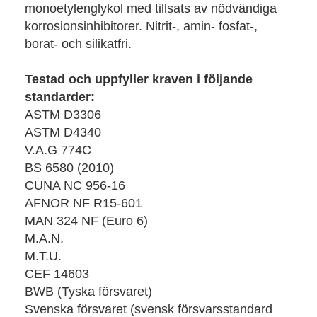
monoetylenglykol med tillsats av nödvändiga
korrosionsinhibitorer. Nitrit-, amin- fosfat-,
borat- och silikatfri.
Testad och uppfyller kraven i följande
standarder:
ASTM D3306
ASTM D4340
V.A.G 774C
BS 6580 (2010)
CUNA NC 956-16
AFNOR NF R15-601
MAN 324 NF (Euro 6)
M.A.N.
M.T.U.
CEF 14603
BWB (Tyska försvaret)
Svenska försvaret (svensk försvarsstandard