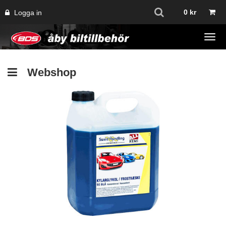
0
kr
Logga in
Tog
navi
Webshop