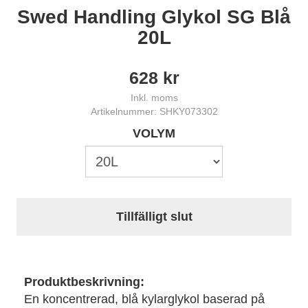
Swed Handling Glykol SG Blå
20L
628
kr
Inkl. moms
Artikelnummer: SHKY073302
VOLYM
Tillfälligt slut
Produktbeskrivning:
En koncentrerad, blå kylarglykol baserad på