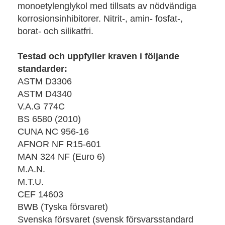
monoetylenglykol med tillsats av nödvändiga
korrosionsinhibitorer. Nitrit-, amin- fosfat-,
borat- och silikatfri.
Testad och uppfyller kraven i följande
standarder:
ASTM D3306
ASTM D4340
V.A.G 774C
BS 6580 (2010)
CUNA NC 956-16
AFNOR NF R15-601
MAN 324 NF (Euro 6)
M.A.N.
M.T.U.
CEF 14603
BWB (Tyska försvaret)
Svenska försvaret (svensk försvarsstandard