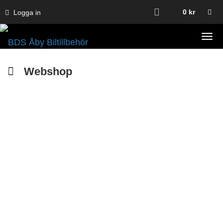
0
kr
Logga in
Tog
navi
Webshop