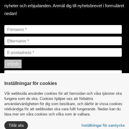
nyheter och erbjudanden. Anmäl dig till nyhetsbrevet i formuläret
nedan!
Inställningar för cookies
Vår webbsida använder cookies för att hemsidan och våra tjänster ska
fungera som de ska. Cookies hjälper oss att förbättra
användarvänligheten för dig som besökare, och därför är vissa cookies
nödvändiga för att webbsidan ska vara fullt fungerande. Nedan kan du
läsa mer om våra cookies och vilka som är valbara.
Tillåt alla
Inställningar för samtycke
Integritetspolicy
Cookies
| Åby Biltillbehör AB © 2023