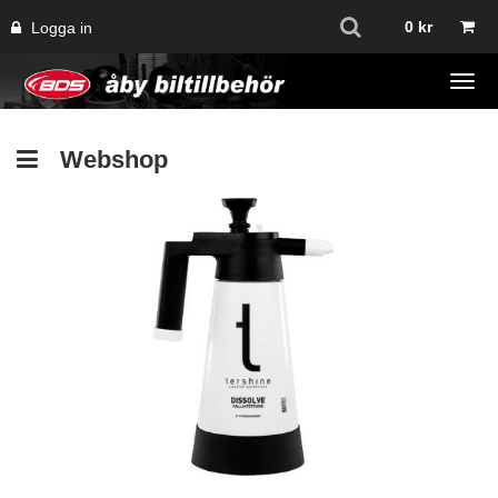
0
kr
Logga in
Tog
navi
Webshop