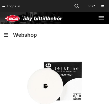
0
kr
Logga in
Tog
navi
Webshop