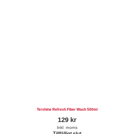
Tershine Refresh Fiber Wash 500ml
129
kr
Inkl. moms
Tillfälligt slut