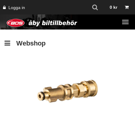
0
kr
Logga in
Tog
navi
Webshop