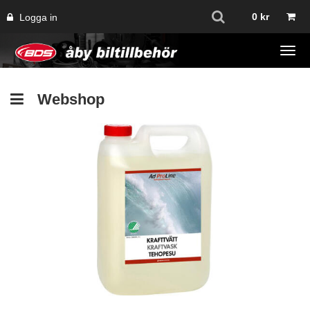
0
kr
Logga in
Tog
navi
Webshop